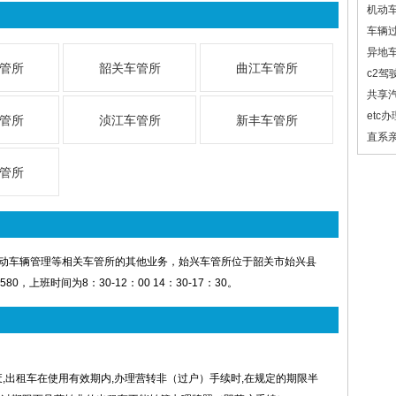
机动
车辆
异地
管所
韶关车管所
曲江车管所
c2驾
共享
etc
管所
浈江车管所
新丰车管所
直系
管所
动车辆管理等相关车管所的其他业务，始兴车管所位于韶关市始兴县
80，上班时间为8：30-12：00 14：30-17：30。
废,出租车在使用有效期内,办理营转非（过户）手续时,在规定的期限半