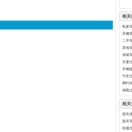
相关
私家
车辆
二手
异地
保留
夫妻
车辆
汽车
网约
保险
相关
韶关
韶关
轻微