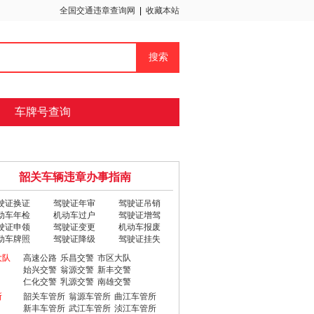
全国交通违章查询网
|
收藏本站
车牌号查询
韶关车辆违章办事指南
驶证换证
驾驶证年审
驾驶证吊销
动车年检
机动车过户
驾驶证增驾
驶证申领
驾驶证变更
机动车报废
动车牌照
驾驶证降级
驾驶证挂失
大队
高速公路
乐昌交警
市区大队
始兴交警
翁源交警
新丰交警
仁化交警
乳源交警
南雄交警
所
韶关车管所
翁源车管所
曲江车管所
新丰车管所
武江车管所
浈江车管所