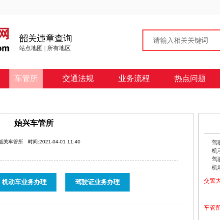
韶关违章查询
站点地图
|
所有地区
车管所
交通法规
业务流程
热点问题
始兴车管所
:韶关车管所
时间:2021-04-01 11:40
驾
机
驾
机
交警
机动车业务办理
驾驶证业务办理
车管