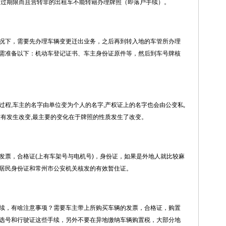
超过期限而且营转非的出租车不能转籍办理牌照（即落户手续）。
况下，需要先办理车辆变更迁出业务，之后再到转入地的车管所办理
需准备以下：机动车登记证书、车主身份证原件等，然后到车号牌核
程,车主的名字由单位变为个人的名字,产权证上的名字也会由公变私,
没有发生改变,最主要的变化在于牌照的性质发生了改变。
发票，合格证(上有车架号与电机号)，身份证，如果是外地人就比较麻
居民身份证和常州市公安机关核发的有效暂住证。
续，有啥注意事项？需要车主带上所购买车辆的发票，合格证，购置
选号和行驶证这些手续，另外不要在异地缴纳车辆购置税，大部分地